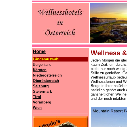
Home
Wellness &
Länderauswahl
Jeden Morgen die glei
Burgenland
kaum Zeit, um durchzu
bleibt nur noch weni
Kärnten
Stille zu genießen. Ge
Niederösterreich
Wellnessurlaub bedeut
Oberösterreich
Wellnessferien und W
Berge in ihrer natürli
Salzburg
natürlich gehört auc
Steiermark
ganzheitlichen Wellne
Tirol
und der noch intakten
Vorarlberg
Wien