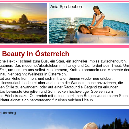
 Beauty in Österreich
che Hektik: schnell zum Bus, ein Stau, ein schneller Imbiss zwischendurch,
atmen. Das moderne Arbeitsleben mit Handy und Co. fordert sein Tribut: Un
g Zeit, um uns um uns selbst zu kümmern, Kraft zu sammeln und Momente de
nau hier beginnt Wellness in Österreich.
et zur Ruhe kommen, und sich mit allen Sinnen wieder neu erleben.
ellnessurlaub bedeutet aber auch, sich die Wanderschuhe anzuziehen, die
chen Stille zu erwandern, oder auf einer Radtour die Gegend zu erkunden
h das bewusste Genießen und Schmecken hochwertiger Speisen zum
ss-Erlebnis dazu. Österreich mit seinen herrlichen Bergen wunderbaren Seen
 Natur eignet sich hervorragend für einen solchen Urlaub.