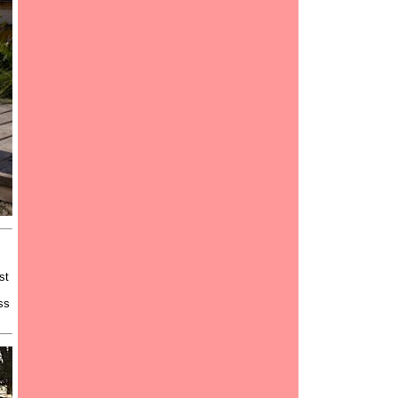
st
ss