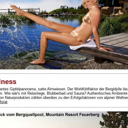
lness
antes Gipfelpanorama, satte Almwiesen. Der Wohlfühlfaktor der Bergidylle läs
rn. Wie wär's mit Relaxliege, Blubberbad und Sauna? Authentisches Ambiente
n Naturprodukten zählen überdies zu den Erfolgsfaktoren von alpiner Wellne
fo/at